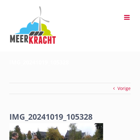
Ga
naar
inhoud
IMG_20241019_105328
Vorige
IMG_20241019_105328