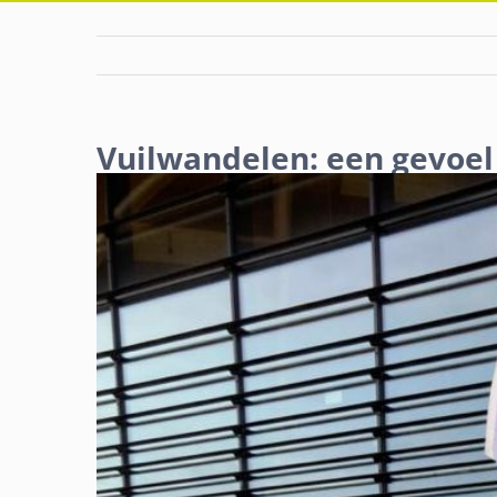
Vuilwandelen: een gevoel
Bekijk
grotere
afbeelding