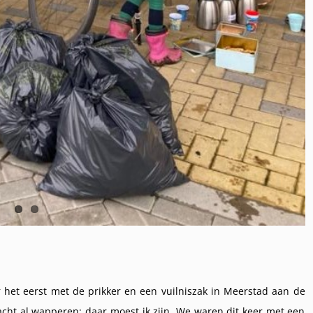
 het eerst met de prikker en een vuilniszak in Meerstad aan de
acht al wapperen: daar moest ik zijn. We waren dit keer met een